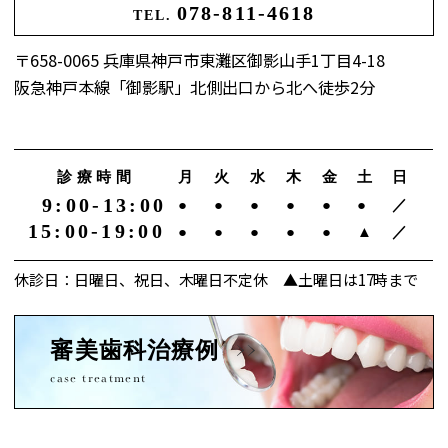
078-811-4618
TEL.
〒658-0065 兵庫県神戸市東灘区御影山手1丁目4-18
阪急神戸本線「御影駅」北側出口から北へ徒歩2分
診療時間
月
火
水
木
金
土
日
9:00-13:00
●
●
●
●
●
●
／
15:00-19:00
●
●
●
●
●
▲
／
休診日：日曜日、祝日、木曜日不定休 ▲土曜日は17時まで
審美歯科治療例
case treatment