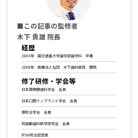
■この記事の監修者
木下 貴雄 院長
経歴
2003年 国立徳島大学歯学部歯学科 卒業
2008年 医療法人社団 木下歯科医院 開院
修了研修・学会等
日本顕微鏡歯科学会 会員
日本口腔インプラント学会 会員
顎咬合学会 会員
抗加齢歯科医学研究会 会員
IPSG咬合認定医