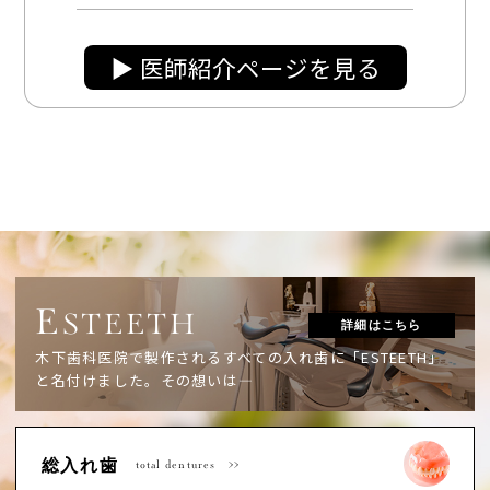
▶︎ 医師紹介ページを見る
E
STEETH
詳細はこちら
木下歯科医院で製作されるすべての入れ歯に「ESTEETH」
と名付けました。
その想いは―
総入れ歯
total dentures