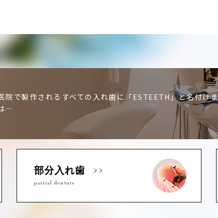
医院で製作されるすべての入れ歯に「ESTEETH」と名付け
は―
部分入れ歯
partial denture