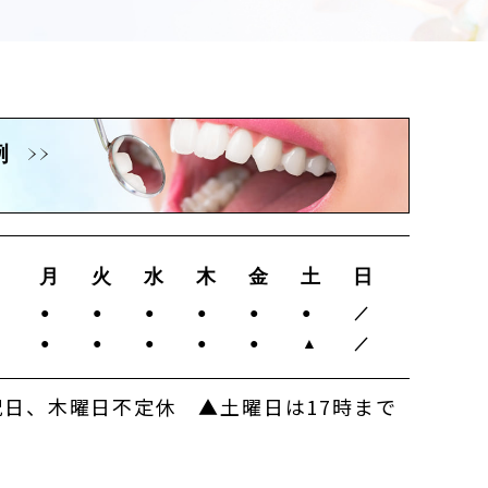
例
月
火
水
木
金
土
日
0
●
●
●
●
●
●
／
0
●
●
●
●
●
▲
／
日、木曜日不定休 ▲土曜日は17時まで