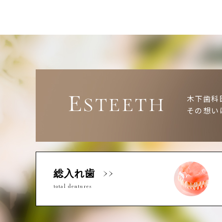
E
木下歯科
STEETH
その想い
総入れ歯
total dentures