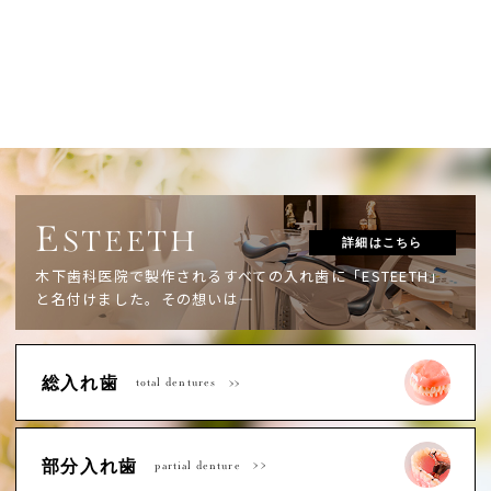
E
STEETH
詳細はこちら
木下歯科医院で製作されるすべての入れ歯に「ESTEETH」
と名付けました。
その想いは―
総入れ歯
total dentures
部分入れ歯
partial denture