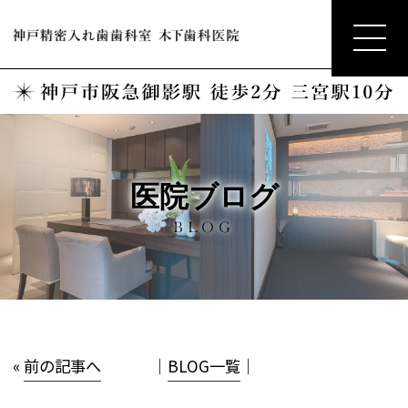
医院ブログ
BLOG
«
前の記事へ
│
BLOG一覧
│