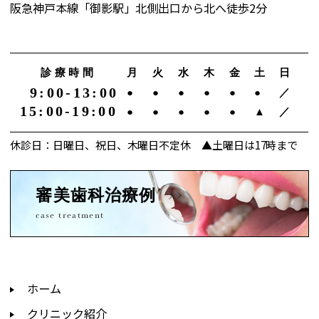
阪急神戸本線「御影駅」北側出口から北へ徒歩2分
診療時間
月
火
水
木
金
土
日
9:00-13:00
●
●
●
●
●
●
／
15:00-19:00
●
●
●
●
●
▲
／
休診日：日曜日、祝日、木曜日不定休 ▲土曜日は17時まで
審美歯科治療例
case treatment
ホーム
クリニック紹介