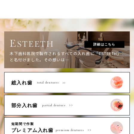
E
STEETH
詳細はこちら
木下歯科医院で製作されるすべての入れ歯に「ESTEETH」
と名付けました。
その想いは―
総入れ歯
total dentures
部分入れ歯
partial denture
短期間で作製
プレミアム入れ歯
premium dentures