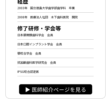
経歴
2003年 国立徳島大学歯学部歯学科 卒業
2008年 医療法人社団 木下歯科医院 開院
修了研修・学会等
日本顕微鏡歯科学会 会員
日本口腔インプラント学会 会員
顎咬合学会 会員
抗加齢歯科医学研究会 会員
IPSG咬合認定医
▶︎ 医師紹介ページを見る