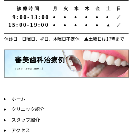
診療時間
月
火
水
木
金
土
日
9:00-13:00
●
●
●
●
●
●
／
15:00-19:00
●
●
●
●
●
▲
／
休診日：日曜日、祝日、木曜日不定休 ▲土曜日は17時まで
審美歯科治療例
case treatment
ホーム
クリニック紹介
スタッフ紹介
アクセス