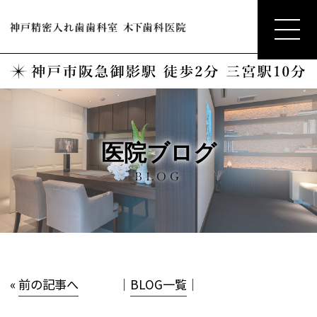
医院ブログ
BLOG
«
前の記事へ
│
BLOG一覧
│