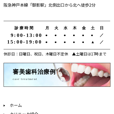
阪急神戸本線「御影駅」北側出口から北へ徒歩2分
診療時間
月
火
水
木
金
土
日
9:00-13:00
●
●
●
●
●
●
／
15:00-19:00
●
●
●
●
●
▲
／
休診日：日曜日、祝日、木曜日不定休 ▲土曜日は17時まで
審美歯科治療例
case treatment
ホーム