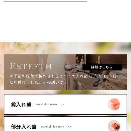
E
STEETH
詳細はこちら
木下歯科医院で製作されるすべての入れ歯に「ESTEETH」
と名付けました。
その想いは―
総入れ歯
total dentures
部分入れ歯
partial denture