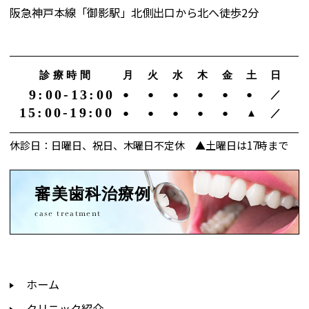
阪急神戸本線「御影駅」北側出口から北へ徒歩2分
診療時間
月
火
水
木
金
土
日
9:00-13:00
●
●
●
●
●
●
／
15:00-19:00
●
●
●
●
●
▲
／
休診日：日曜日、祝日、木曜日不定休 ▲土曜日は17時まで
審美歯科治療例
case treatment
ホーム
クリニック紹介