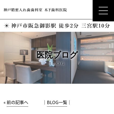
医院ブログ
BLOG
«
前の記事へ
│
BLOG一覧
│