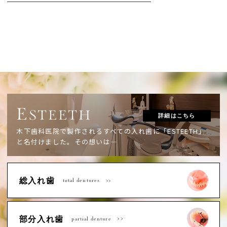
E
STEETH
詳細はこちら
木下歯科医院で製作されるすべての入れ歯に「ESTEETH」
と名付けました。
その想いは―
総入れ歯
total dentures
部分入れ歯
partial denture