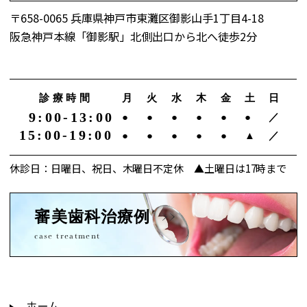
〒658-0065 兵庫県神戸市東灘区御影山手1丁目4-18
阪急神戸本線「御影駅」北側出口から北へ徒歩2分
診療時間
月
火
水
木
金
土
日
9:00-13:00
●
●
●
●
●
●
／
15:00-19:00
●
●
●
●
●
▲
／
休診日：日曜日、祝日、木曜日不定休 ▲土曜日は17時まで
審美歯科治療例
case treatment
ホーム