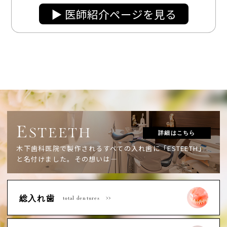
▶︎ 医師紹介ページを見る
E
STEETH
詳細はこちら
木下歯科医院で製作されるすべての入れ歯に「ESTEETH」
と名付けました。
その想いは―
総入れ歯
total dentures