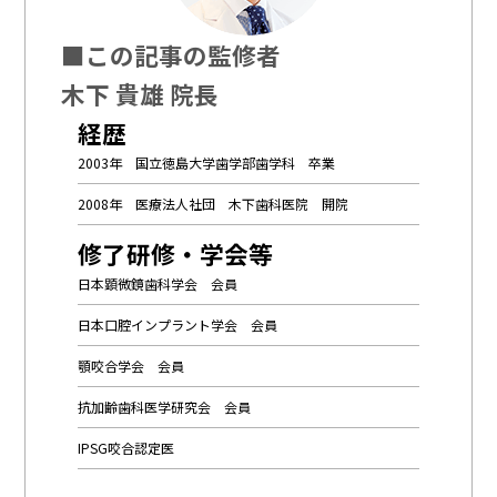
■この記事の監修者
木下 貴雄 院長
経歴
2003年 国立徳島大学歯学部歯学科 卒業
2008年 医療法人社団 木下歯科医院 開院
修了研修・学会等
日本顕微鏡歯科学会 会員
日本口腔インプラント学会 会員
顎咬合学会 会員
抗加齢歯科医学研究会 会員
IPSG咬合認定医