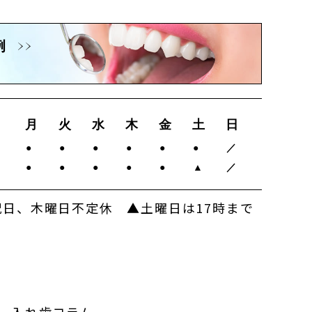
例
月
火
水
木
金
土
日
0
●
●
●
●
●
●
／
0
●
●
●
●
●
▲
／
日、木曜日不定休 ▲土曜日は17時まで
入れ歯コラム