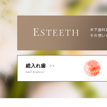
E
木下歯科
STEETH
その想い
総入れ歯
total dentures