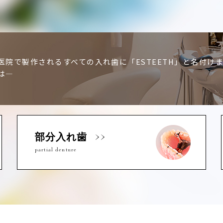
医院で製作されるすべての入れ歯に「ESTEETH」と名付け
は―
部分入れ歯
partial denture