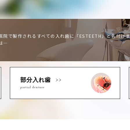
医院で製作されるすべての入れ歯に「ESTEETH」と名付け
は―
部分入れ歯
partial denture