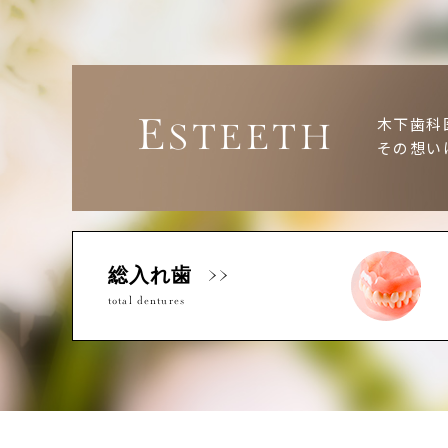
E
木下歯科
STEETH
その想い
総入れ歯
total dentures