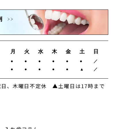
例
月
火
水
木
金
土
日
0
●
●
●
●
●
●
／
0
●
●
●
●
●
▲
／
日、木曜日不定休 ▲土曜日は17時まで
入れ歯コラム