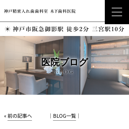
医院ブログ
BLOG
«
前の記事へ
│
BLOG一覧
│