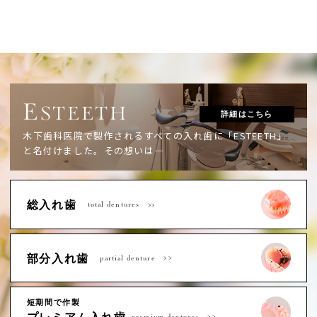
E
STEETH
詳細はこちら
木下歯科医院で製作されるすべての入れ歯に「ESTEETH」
と名付けました。
その想いは―
総入れ歯
total dentures
部分入れ歯
partial denture
短期間で作製
premium dentures