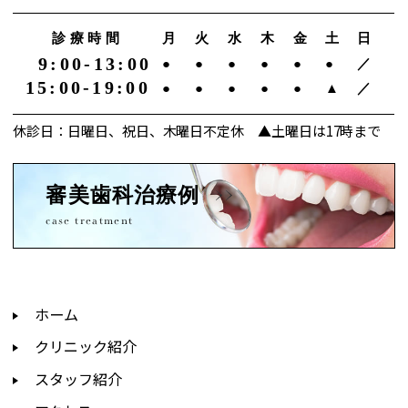
診療時間
月
火
水
木
金
土
日
9:00-13:00
●
●
●
●
●
●
／
15:00-19:00
●
●
●
●
●
▲
／
休診日：日曜日、祝日、木曜日不定休 ▲土曜日は17時まで
審美歯科治療例
case treatment
ホーム
クリニック紹介
スタッフ紹介