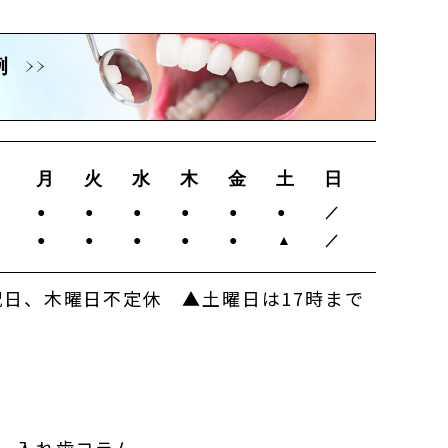
例
月
火
水
木
金
土
日
0
●
●
●
●
●
●
／
0
●
●
●
●
●
▲
／
日、木曜日不定休 ▲土曜日は17時まで
入れ歯コラム