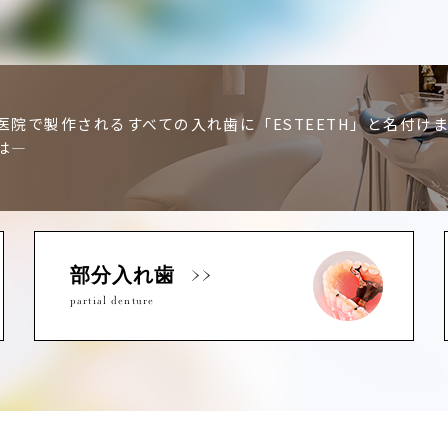
医院で製作されるすべての入れ歯に「ESTEETH」と名付け
は―
部分入れ歯
partial denture