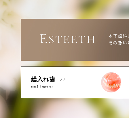
E
木下歯科
STEETH
その想い
総入れ歯
total dentures