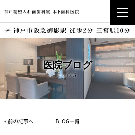
医院ブログ
BLOG
«
前の記事へ
│
BLOG一覧
│