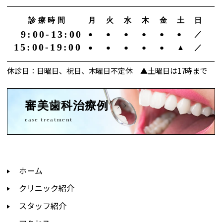
診療時間
月
火
水
木
金
土
日
9:00-13:00
●
●
●
●
●
●
／
15:00-19:00
●
●
●
●
●
▲
／
休診日：日曜日、祝日、木曜日不定休 ▲土曜日は17時まで
審美歯科治療例
case treatment
ホーム
クリニック紹介
スタッフ紹介