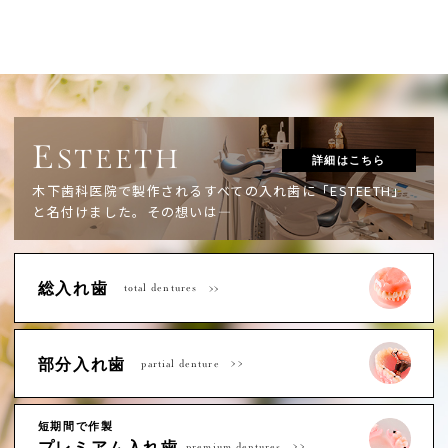
E
STEETH
詳細はこちら
木下歯科医院で製作されるすべての入れ歯に「ESTEETH」
と名付けました。
その想いは―
総入れ歯
total dentures
部分入れ歯
partial denture
短期間で作製
プレミアム入れ歯
premium dentures