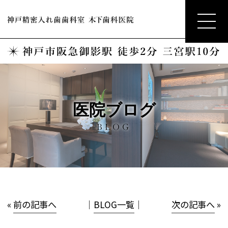
医院ブログ
BLOG
«
前の記事へ
│
BLOG一覧
│
次の記事へ
»