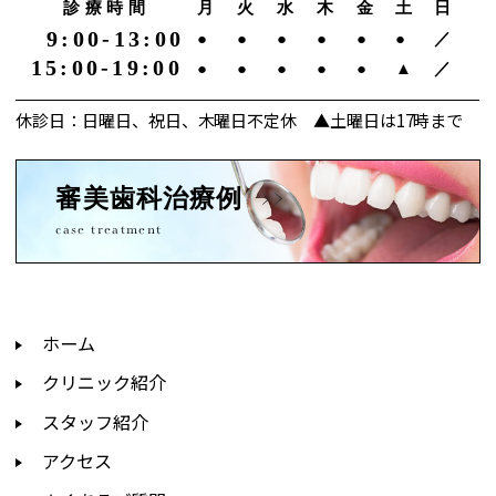
診療時間
月
火
水
木
金
土
日
9:00-13:00
●
●
●
●
●
●
／
15:00-19:00
●
●
●
●
●
▲
／
休診日：日曜日、祝日、木曜日不定休 ▲土曜日は17時まで
審美歯科治療例
case treatment
ホーム
クリニック紹介
スタッフ紹介
アクセス