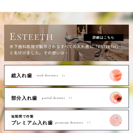
E
STEETH
詳細はこちら
木下歯科医院で製作されるすべての入れ歯に「ESTEETH」
と名付けました。
その想いは―
総入れ歯
total dentures
部分入れ歯
partial denture
短期間で作製
プレミアム入れ歯
premium dentures