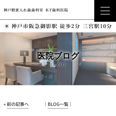
医院ブログ
BLOG
«
前の記事へ
│
BLOG一覧
│