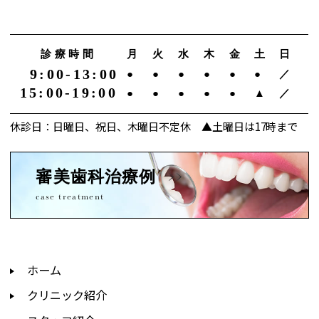
診療時間
月
火
水
木
金
土
日
9:00-13:00
●
●
●
●
●
●
／
15:00-19:00
●
●
●
●
●
▲
／
休診日：日曜日、祝日、木曜日不定休 ▲土曜日は17時まで
審美歯科治療例
case treatment
ホーム
クリニック紹介