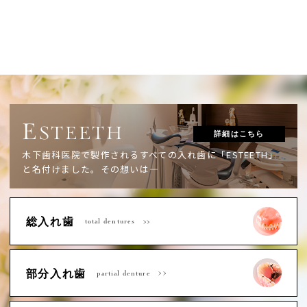
E
STEETH
詳細はこちら
木下歯科医院で製作されるすべての入れ歯に「ESTEETH」
と名付けました。
その想いは―
総入れ歯
total dentures
部分入れ歯
partial denture