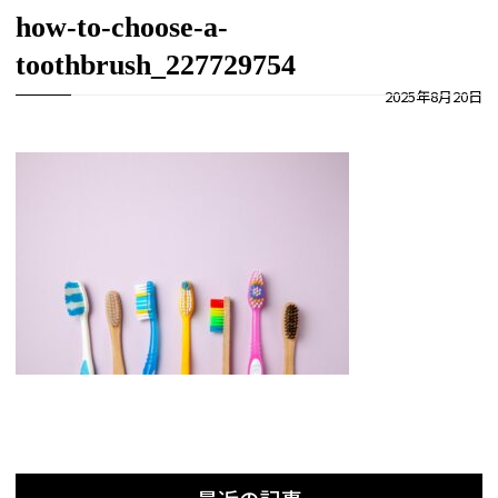
how-to-choose-a-
toothbrush_227729754
2025年8月20日