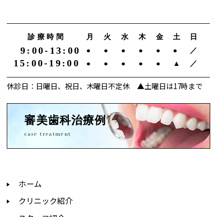
診療時間
月
火
水
木
金
土
日
9:00-13:00
●
●
●
●
●
●
／
15:00-19:00
●
●
●
●
●
▲
／
休診日：日曜日、祝日、木曜日不定休 ▲土曜日は17時まで
審美歯科治療例
case treatment
ホーム
クリニック紹介