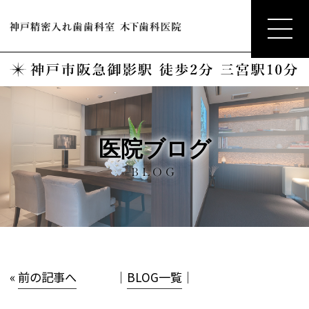
医院ブログ
BLOG
«
前の記事へ
│
BLOG一覧
│