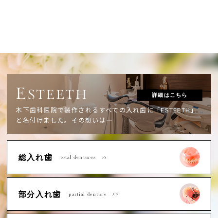
E
STEETH
詳細はこちら
木下歯科医院で製作されるすべての入れ歯に「ESTEETH」
と名付けました。
その想いは―
総入れ歯
total dentures
部分入れ歯
partial denture