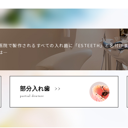
医院で製作されるすべての入れ歯に「ESTEETH」と名付け
は―
部分入れ歯
partial denture