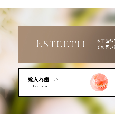
E
木下歯科
STEETH
その想い
総入れ歯
total dentures