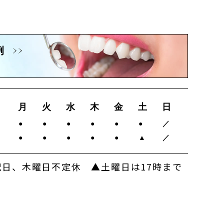
例
月
火
水
木
金
土
日
0
●
●
●
●
●
●
／
0
●
●
●
●
●
▲
／
日、木曜日不定休 ▲土曜日は17時まで