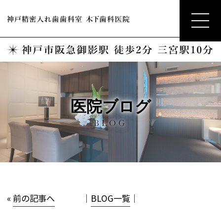
医院ブログ
BLOG
«
前の記事へ
│
BLOG一覧
│