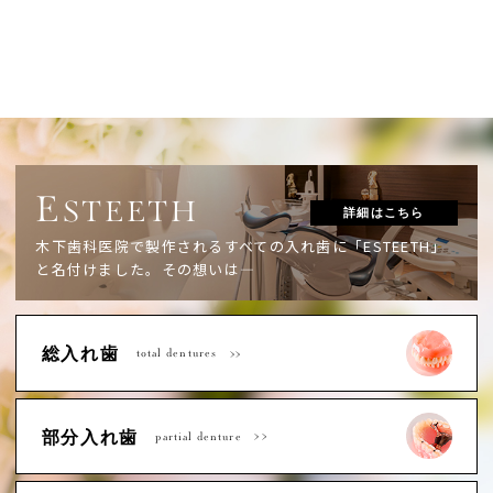
E
STEETH
詳細はこちら
木下歯科医院で製作されるすべての入れ歯に「ESTEETH」
と名付けました。
その想いは―
総入れ歯
total dentures
部分入れ歯
partial denture