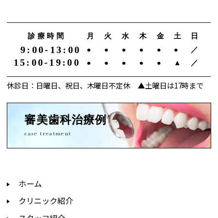
診療時間
月
火
水
木
金
土
日
9:00-13:00
●
●
●
●
●
●
／
15:00-19:00
●
●
●
●
●
▲
／
休診日：日曜日、祝日、木曜日不定休 ▲土曜日は17時まで
審美歯科治療例
case treatment
ホーム
クリニック紹介
スタッフ紹介