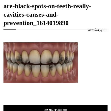
are-black-spots-on-teeth-really-
cavities-causes-and-
prevention_1614019890
2026年1月8日
最近の記事