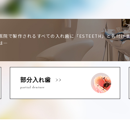
医院で製作されるすべての入れ歯に「ESTEETH」と名付け
は―
部分入れ歯
partial denture