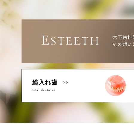
E
木下歯科
STEETH
その想い
総入れ歯
total dentures