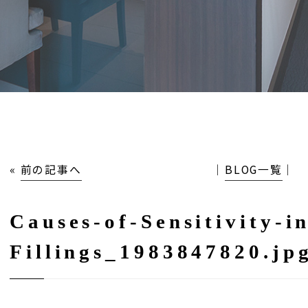
«
前の記事へ
│
BLOG一覧
│
Causes-of-Sensitivity-in
Fillings_1983847820.jp