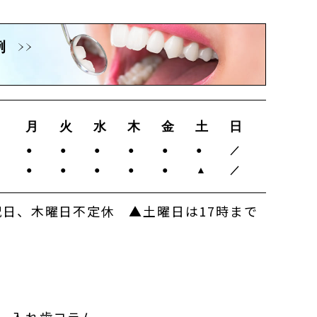
例
月
火
水
木
金
土
日
0
●
●
●
●
●
●
／
0
●
●
●
●
●
▲
／
日、木曜日不定休 ▲土曜日は17時まで
入れ歯コラム