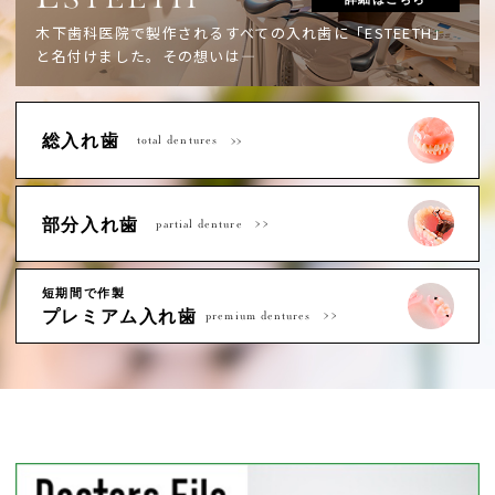
木下歯科医院で製作されるすべての入れ歯に「ESTEETH」
と名付けました。
その想いは―
総入れ歯
total dentures
部分入れ歯
partial denture
短期間で作製
プレミアム入れ歯
premium dentures