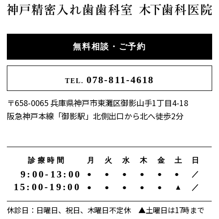
無料相談・ご予約
078-811-4618
TEL.
〒658-0065 兵庫県神戸市東灘区御影山手1丁目4-18
阪急神戸本線「御影駅」北側出口から北へ徒歩2分
診療時間
月
火
水
木
金
土
日
9:00-13:00
●
●
●
●
●
●
／
15:00-19:00
●
●
●
●
●
▲
／
休診日：日曜日、祝日、木曜日不定休 ▲土曜日は17時まで