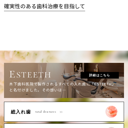
確実性のある歯科治療を目指して
E
STEETH
詳細はこちら
木下歯科医院で製作されるすべての入れ歯に「ESTEETH」
と名付けました。
その想いは―
総入れ歯
total dentures