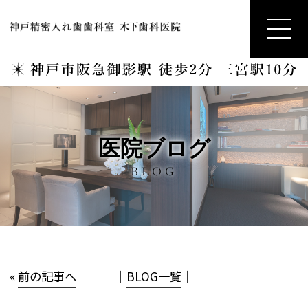
医院ブログ
BLOG
«
前の記事へ
│
BLOG一覧
│