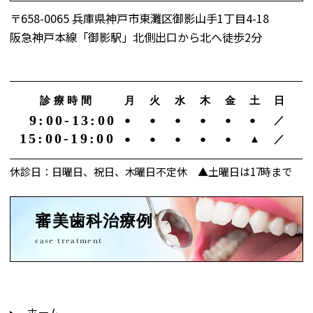
〒658-0065 兵庫県神戸市東灘区御影山手1丁目4-18
阪急神戸本線「御影駅」北側出口から北へ徒歩2分
診療時間
月
火
水
木
金
土
日
9:00-13:00
●
●
●
●
●
●
／
15:00-19:00
●
●
●
●
●
▲
／
休診日：日曜日、祝日、木曜日不定休 ▲土曜日は17時まで
審美歯科治療例
case treatment
ホーム