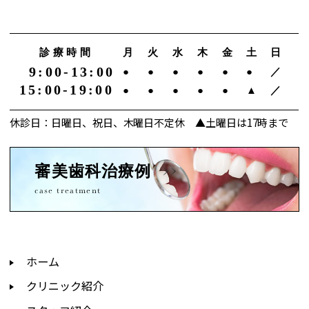
診療時間
月
火
水
木
金
土
日
9:00-13:00
●
●
●
●
●
●
／
15:00-19:00
●
●
●
●
●
▲
／
休診日：日曜日、祝日、木曜日不定休 ▲土曜日は17時まで
審美歯科治療例
case treatment
ホーム
クリニック紹介