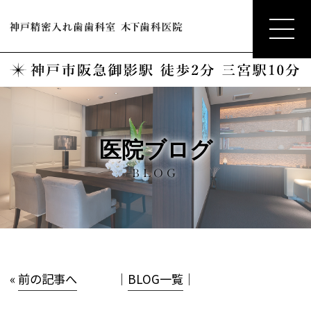
医院ブログ
BLOG
«
前の記事へ
│
BLOG一覧
│