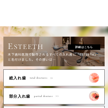
E
STEETH
詳細はこちら
木下歯科医院で製作されるすべての入れ歯に「ESTEETH」
と名付けました。
その想いは―
総入れ歯
total dentures
部分入れ歯
partial denture