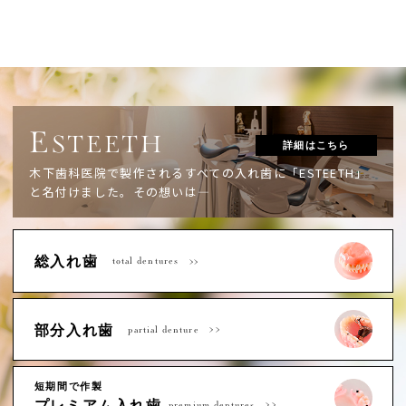
E
STEETH
詳細はこちら
木下歯科医院で製作されるすべての入れ歯に「ESTEETH」
と名付けました。
その想いは―
総入れ歯
total dentures
部分入れ歯
partial denture
短期間で作製
プレミアム入れ歯
premium dentures