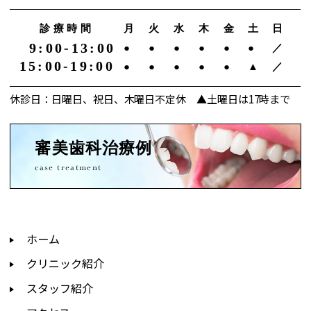
診療時間
月
火
水
木
金
土
日
9:00-13:00
●
●
●
●
●
●
／
15:00-19:00
●
●
●
●
●
▲
／
休診日：日曜日、祝日、木曜日不定休 ▲土曜日は17時まで
審美歯科治療例
case treatment
ホーム
クリニック紹介
スタッフ紹介