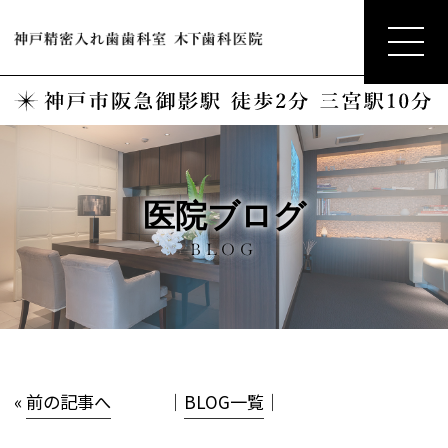
医院ブログ
BLOG
«
前の記事へ
│
BLOG一覧
│