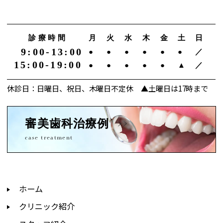
診療時間
月
火
水
木
金
土
日
9:00-13:00
●
●
●
●
●
●
／
15:00-19:00
●
●
●
●
●
▲
／
休診日：日曜日、祝日、木曜日不定休 ▲土曜日は17時まで
審美歯科治療例
case treatment
ホーム
クリニック紹介