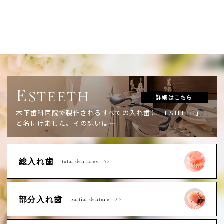
E
STEETH
詳細はこちら
木下歯科医院で製作されるすべての入れ歯に「ESTEETH」
と名付けました。
その想いは―
総入れ歯
total dentures
部分入れ歯
partial denture