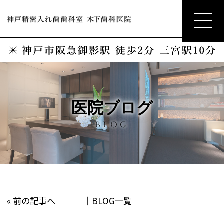
医院ブログ
BLOG
«
前の記事へ
│
BLOG一覧
│