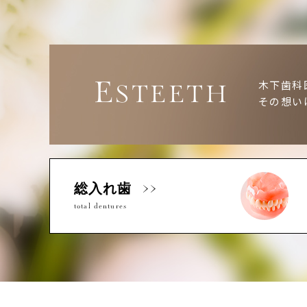
E
木下歯科
STEETH
その想い
総入れ歯
total dentures