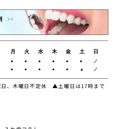
例
月
火
水
木
金
土
日
0
●
●
●
●
●
●
／
0
●
●
●
●
●
▲
／
日、木曜日不定休 ▲土曜日は17時まで
入れ歯コラム