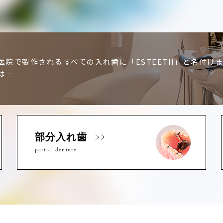
医院で製作されるすべての入れ歯に「ESTEETH」と名付け
は―
部分入れ歯
partial denture