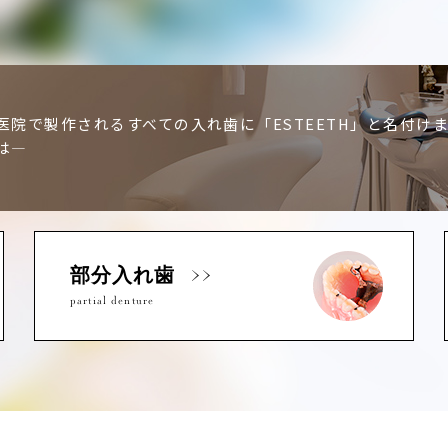
医院で製作されるすべての入れ歯に「ESTEETH」と名付け
は―
部分入れ歯
partial denture