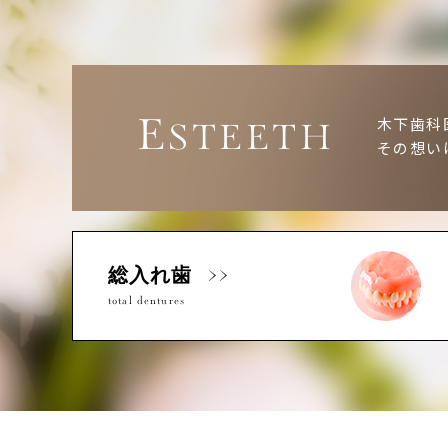
E
木下歯科
STEETH
その想い
総入れ歯
total dentures