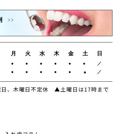
例
月
火
水
木
金
土
日
0
●
●
●
●
●
●
／
0
●
●
●
●
●
▲
／
日、木曜日不定休 ▲土曜日は17時まで
入れ歯コラム