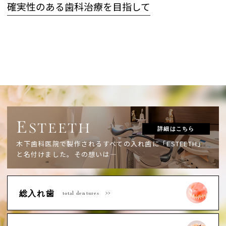
確実性のある歯科治療を目指して
E
STEETH
詳細はこちら
木下歯科医院で製作されるすべての入れ歯に「ESTEETH」
と名付けました。
その想いは―
総入れ歯
total dentures