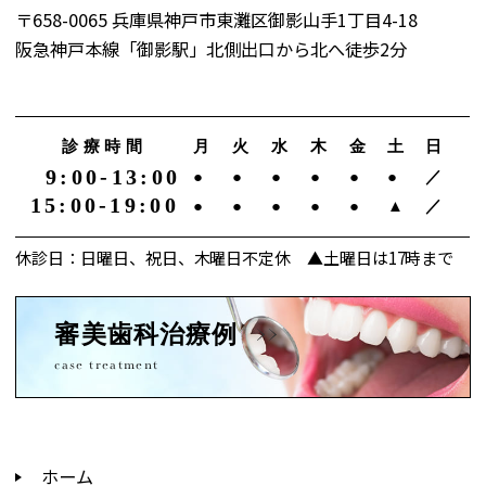
〒658-0065 兵庫県神戸市東灘区御影山手1丁目4-18
阪急神戸本線「御影駅」北側出口から北へ徒歩2分
診療時間
月
火
水
木
金
土
日
9:00-13:00
●
●
●
●
●
●
／
15:00-19:00
●
●
●
●
●
▲
／
休診日：日曜日、祝日、木曜日不定休 ▲土曜日は17時まで
審美歯科治療例
case treatment
ホーム