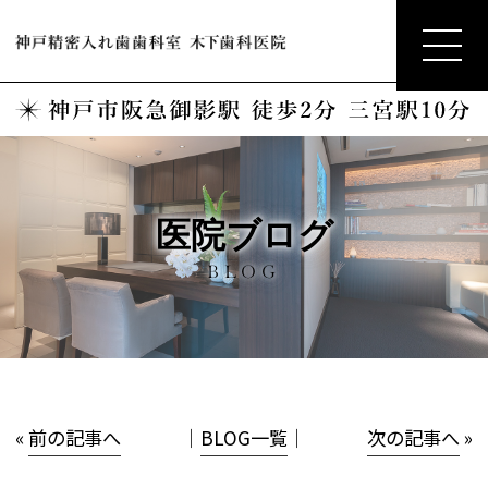
医院ブログ
BLOG
«
前の記事へ
│
BLOG一覧
│
次の記事へ
»