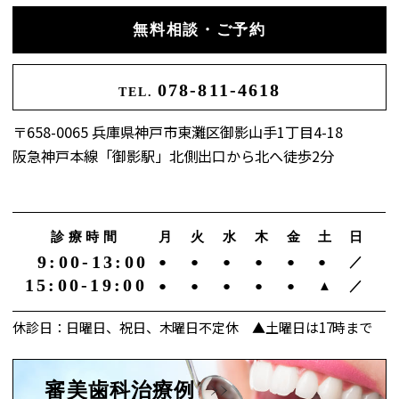
無料相談・ご予約
078-811-4618
TEL.
〒658-0065 兵庫県神戸市東灘区御影山手1丁目4-18
阪急神戸本線「御影駅」北側出口から北へ徒歩2分
診療時間
月
火
水
木
金
土
日
9:00-13:00
●
●
●
●
●
●
／
15:00-19:00
●
●
●
●
●
▲
／
休診日：日曜日、祝日、木曜日不定休 ▲土曜日は17時まで
審美歯科治療例