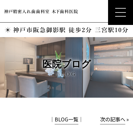
医院ブログ
BLOG
│
BLOG一覧
│
次の記事へ
»