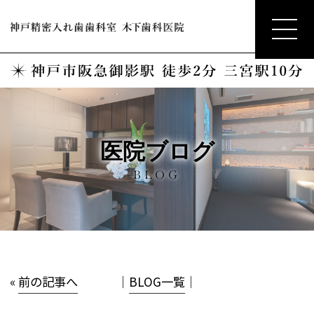
医院ブログ
BLOG
«
前の記事へ
│
BLOG一覧
│