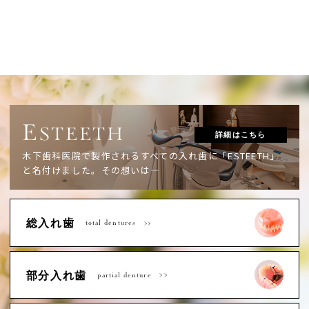
E
STEETH
詳細はこちら
木下歯科医院で製作されるすべての入れ歯に「ESTEETH」
と名付けました。
その想いは―
総入れ歯
total dentures
部分入れ歯
partial denture