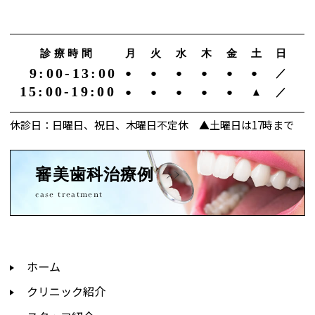
診療時間
月
火
水
木
金
土
日
9:00-13:00
●
●
●
●
●
●
／
15:00-19:00
●
●
●
●
●
▲
／
休診日：日曜日、祝日、木曜日不定休 ▲土曜日は17時まで
審美歯科治療例
case treatment
ホーム
クリニック紹介