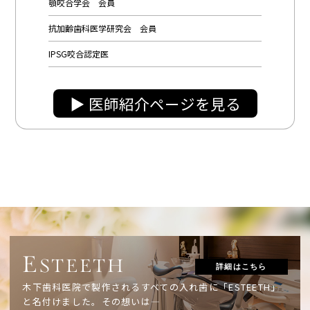
顎咬合学会 会員
抗加齢歯科医学研究会 会員
IPSG咬合認定医
▶︎ 医師紹介ページを見る
E
STEETH
詳細はこちら
木下歯科医院で製作されるすべての入れ歯に「ESTEETH」
と名付けました。
その想いは―