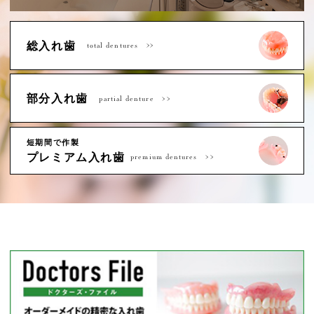
総入れ歯
total dentures
部分入れ歯
partial denture
短期間で作製
プレミアム入れ歯
premium dentures