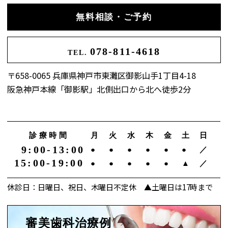
無料相談・ご予約
078-811-4618
TEL.
〒658-0065 兵庫県神戸市東灘区御影山手1丁目4-18
阪急神戸本線「御影駅」北側出口から北へ徒歩2分
診療時間
月
火
水
木
金
土
日
9:00-13:00
●
●
●
●
●
●
／
15:00-19:00
●
●
●
●
●
▲
／
休診日：日曜日、祝日、木曜日不定休 ▲土曜日は17時まで
審美歯科治療例