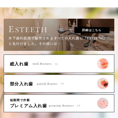
E
STEETH
詳細はこちら
木下歯科医院で製作されるすべての入れ歯に「ESTEETH」
と名付けました。
その想いは―
総入れ歯
total dentures
部分入れ歯
partial denture
短期間で作製
プレミアム入れ歯
premium dentures