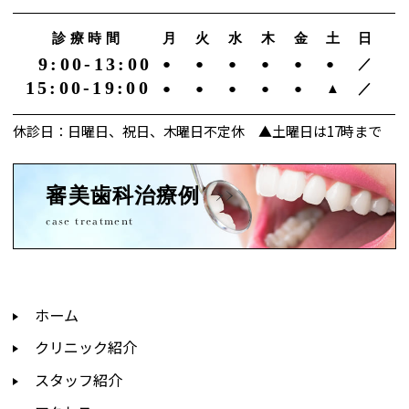
診療時間
月
火
水
木
金
土
日
9:00-13:00
●
●
●
●
●
●
／
15:00-19:00
●
●
●
●
●
▲
／
休診日：日曜日、祝日、木曜日不定休 ▲土曜日は17時まで
審美歯科治療例
case treatment
ホーム
クリニック紹介
スタッフ紹介