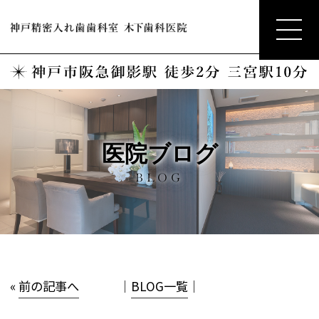
医院ブログ
BLOG
«
前の記事へ
│
BLOG一覧
│