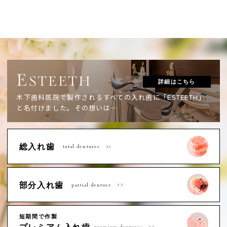
E
STEETH
詳細はこちら
木下歯科医院で製作されるすべての入れ歯に「ESTEETH」
と名付けました。
その想いは―
総入れ歯
total dentures
部分入れ歯
partial denture
短期間で作製
premium dentures