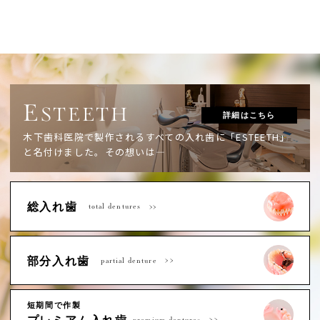
E
STEETH
詳細はこちら
木下歯科医院で製作されるすべての入れ歯に「ESTEETH」
と名付けました。
その想いは―
総入れ歯
total dentures
部分入れ歯
partial denture
短期間で作製
premium dentures