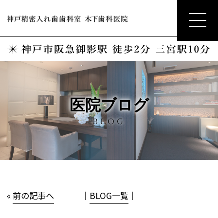
医院ブログ
BLOG
«
前の記事へ
│
BLOG一覧
│