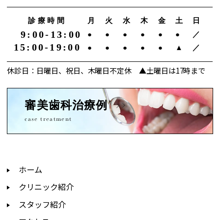
診療時間
月
火
水
木
金
土
日
9:00-13:00
●
●
●
●
●
●
／
15:00-19:00
●
●
●
●
●
▲
／
休診日：日曜日、祝日、木曜日不定休 ▲土曜日は17時まで
審美歯科治療例
case treatment
ホーム
クリニック紹介
スタッフ紹介