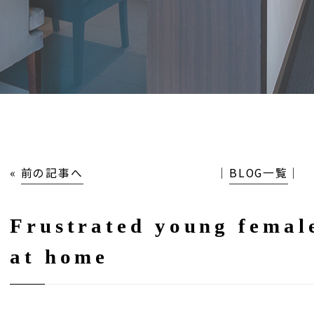
«
前の記事へ
│
BLOG一覧
│
Frustrated young femal
at home