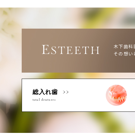
E
木下歯科
STEETH
その想い
総入れ歯
total dentures