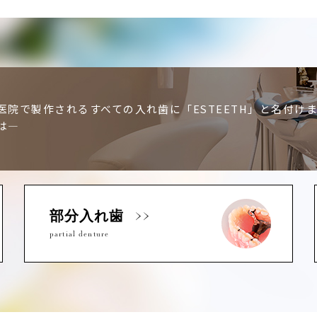
医院で製作されるすべての入れ歯に「ESTEETH」と名付け
は―
部分入れ歯
partial denture