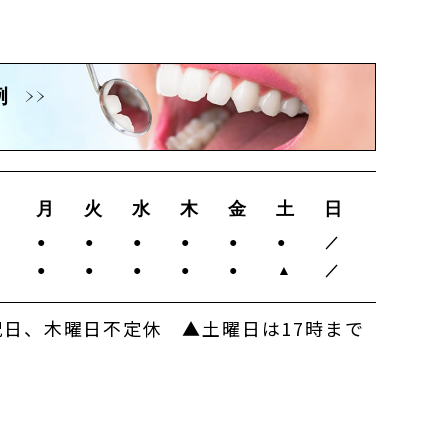
例
月
火
水
木
金
土
日
0
●
●
●
●
●
●
／
0
●
●
●
●
●
▲
／
日、木曜日不定休 ▲土曜日は17時まで