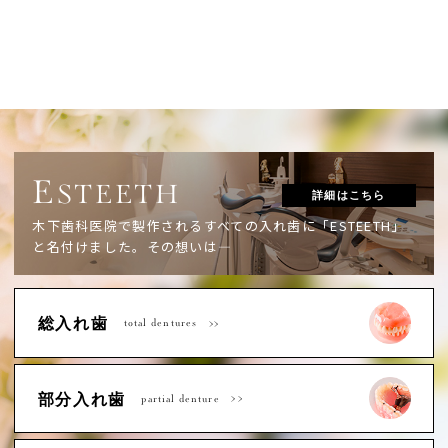
E
STEETH
詳細はこちら
木下歯科医院で製作されるすべての入れ歯に「ESTEETH」
と名付けました。
その想いは―
総入れ歯
total dentures
部分入れ歯
partial denture