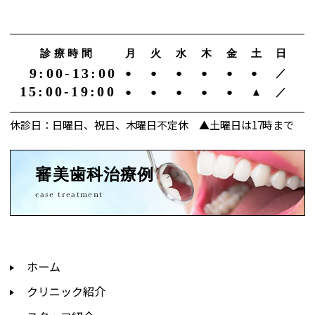
診療時間
月
火
水
木
金
土
日
9:00-13:00
●
●
●
●
●
●
／
15:00-19:00
●
●
●
●
●
▲
／
休診日：日曜日、祝日、木曜日不定休 ▲土曜日は17時まで
審美歯科治療例
case treatment
ホーム
クリニック紹介