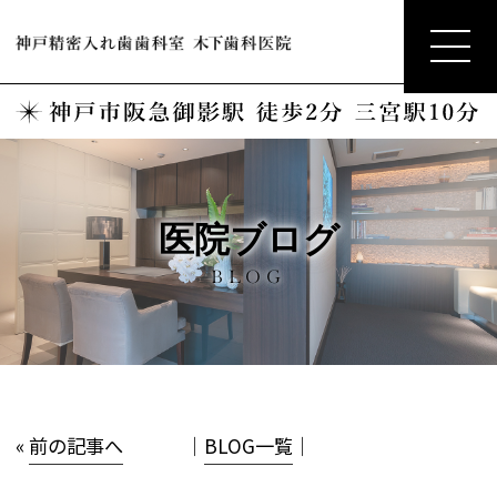
医院ブログ
BLOG
«
前の記事へ
│
BLOG一覧
│